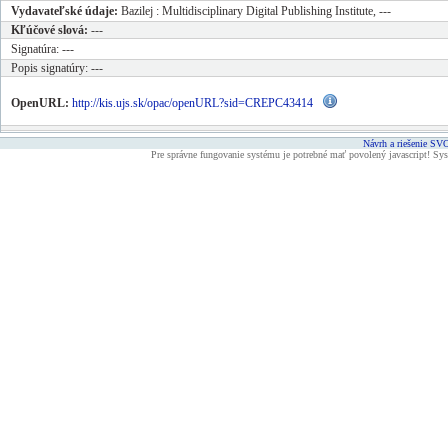
Vydavateľské údaje:
Bazilej : Multidisciplinary Digital Publishing Institute, ---
Kľúčové slová:
---
Signatúra:
---
Popis signatúry:
---
OpenURL:
http://kis.ujs.sk/opac/openURL?sid=CREPC43414
Návrh a riešenie 
Pre správne fungovanie systému je potrebné mať povolený javascript! Sys