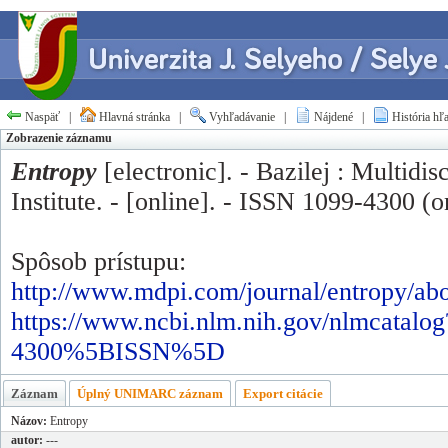
Naspäť
|
Hlavná stránka
|
Vyhľadávanie
|
Nájdené
|
História hľ
Zobrazenie záznamu
Entropy
[electronic]. - Bazilej : Multidis
Institute. - [online]. - ISSN 1099-4300 (o
Spôsob prístupu:
http://www.mdpi.com/journal/entropy/ab
https://www.ncbi.nlm.nih.gov/nlmcatalo
4300%5BISSN%5D
Záznam
Úplný UNIMARC záznam
Export citácie
Názov:
Entropy
autor:
---